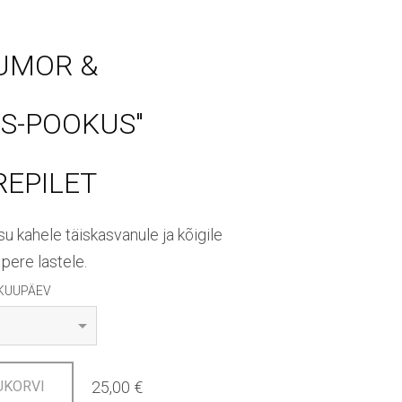
UMOR &
S-POOKUS"
EPILET
u kahele täiskasvanule ja kõigile
pere lastele.
KUUPÄEV
25,00 €
UKORVI