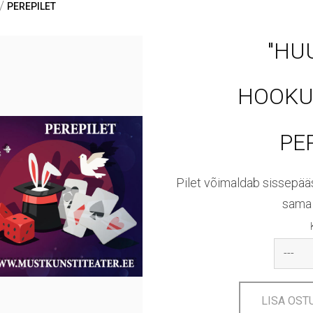
/
PEREPILET
"HU
HOOKU
PER
Pilet võimaldab sissepääs
sama 
LISA OST