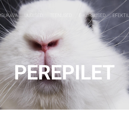
GUKAVA
UUDISED
TEENUSED
E-KURSUSED
EFEKTI
PEREPILET