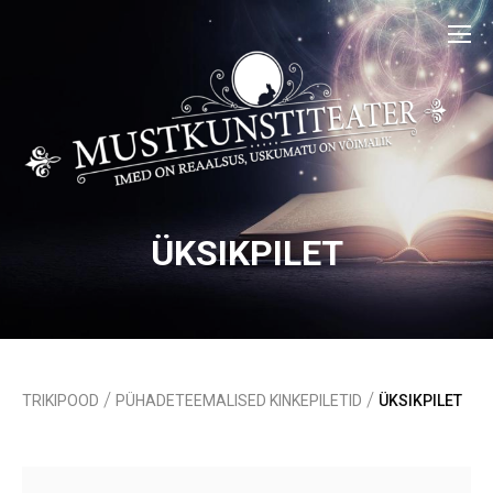
ÜKSIKPILET
/
/
TRIKIPOOD
PÜHADETEEMALISED KINKEPILETID
ÜKSIKPILET