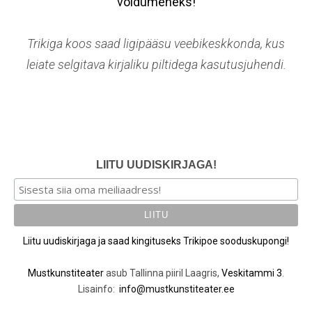
võidumeheks!
Trikiga koos saad ligipääsu veebikeskkonda, kus
leiate selgitava kirjaliku piltidega kasutusjuhendi.
LIITU UUDISKIRJAGA!
Liitu uudiskirjaga ja saad kingituseks Trikipoe sooduskupongi!
Mustkunstiteater
asub Tallinna piiril Laagris,
Veskitammi 3
.
Lisainfo:
info@mustkunstiteater.ee