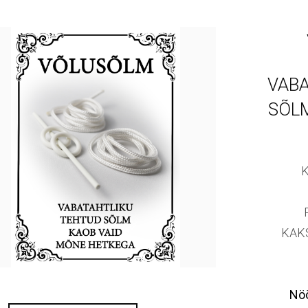
VABA
SÕL
KAK
Nöö