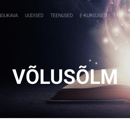
GUKAVA
UUDISED
TEENUSED
E-KURSUSED
EFEKTI
VÕLUSÕLM