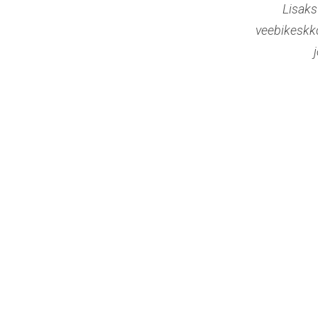
Lisaks
veebikeskkon