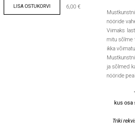
6,00 €
LISA OSTUKORVI
Mustkunstni
nööride vahe
Viimaks las
mitu sõlme t
ikka võimat
Mustkunstni
ja sõlmed k
nööride peal
kus osa 
Triki rekv