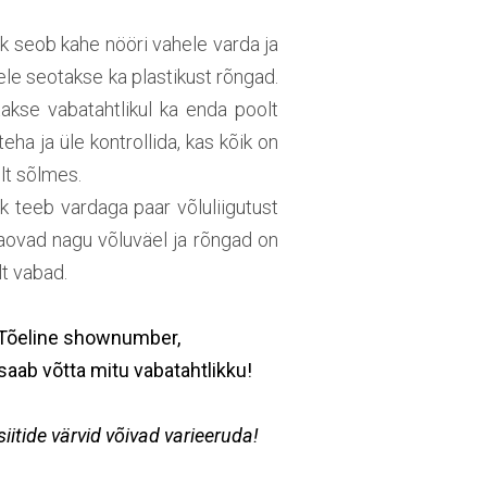
k seob kahe nööri vahele varda ja
le seotakse ka plastikust rõngad.
takse vabatahtlikul ka enda poolt
eha ja üle kontrollida, kas kõik on
ult sõlmes.
k teeb vardaga paar võluliigutust
aovad nagu võluväel ja rõngad on
t vabad.
Tõeline shownumber,
saab võtta mitu vabatahtlikku!
isiitide värvid võivad varieeruda!