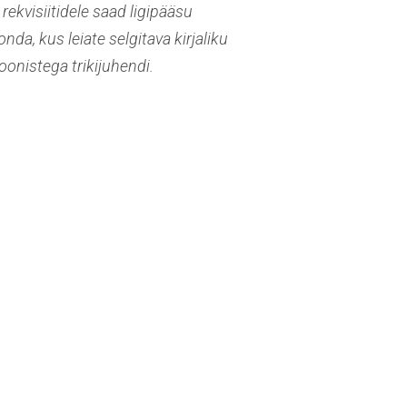
 rekvisiitidele saad ligipääsu
da, kus leiate selgitava kirjaliku
joonistega trikijuhendi.