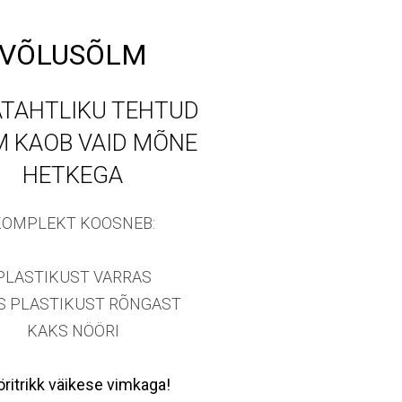
VÕLUSÕLM
TAHTLIKU TEHTUD
M KAOB VAID MÕNE
HETKEGA
KOMPLEKT KOOSNEB:
PLASTIKUST VARRAS
S PLASTIKUST RÕNGAST
KAKS NÖÖRI
ritrikk väikese vimkaga!