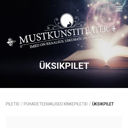
ÜKSIKPILET
/
/
PILETID
PÜHADETEEMALISED KINKEPILETID
ÜKSIKPILET