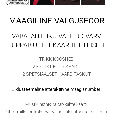
MAAGILINE VALGUSFOOR
VABATAHTLIKU VALITUD VÄRV
HÜPPAB ÜHELT KAARDILT TEISELE
TRIKK KOOSNEB:
2 ERILIST FOORIKAARTI
2 SPETSIAALSET KAARDITASKUT
Liiklusteemaline interaktiivne maagianumber!
Mustkunstnik näitab kahte kaarti.
Ühte, millel on kolmevärviline valgusfoor ja teist, mis