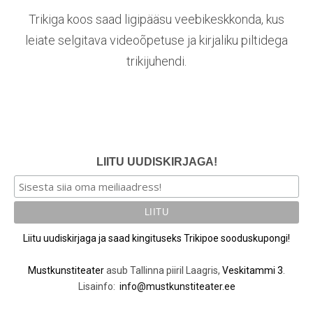
Trikiga koos saad ligipääsu veebikeskkonda, kus
leiate selgitava videoõpetuse ja kirjaliku piltidega
trikijuhendi.
LIITU UUDISKIRJAGA!
Liitu uudiskirjaga ja saad kingituseks Trikipoe sooduskupongi!
Mustkunstiteater
asub Tallinna piiril Laagris,
Veskitammi 3
.
Lisainfo:
info@mustkunstiteater.ee