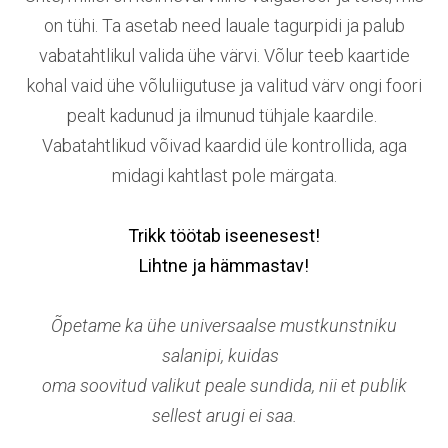
on tühi. Ta asetab need lauale tagurpidi ja palub
vabatahtlikul valida ühe värvi. Võlur teeb kaartide
kohal vaid ühe võluliigutuse ja valitud värv ongi foori
pealt kadunud ja ilmunud tühjale kaardile.
Vabatahtlikud võivad kaardid üle kontrollida, aga
midagi kahtlast pole märgata.
Trikk töötab iseenesest!
Lihtne ja hämmastav!
Õpetame ka ühe universaalse mustkunstniku
salanipi, kuidas
oma soovitud valikut peale sundida, nii et publik
sellest arugi ei saa.