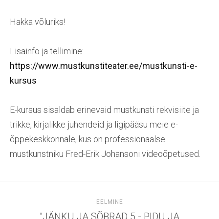
Hakka võluriks!
Lisainfo ja tellimine:
https://www.mustkunstiteater.ee/mustkunsti-e-
kursus
E-kursus sisaldab erinevaid mustkunsti rekvisiite ja
trikke, kirjalikke juhendeid ja ligipääsu meie e-
õppekeskkonnale, kus on professionaalse
mustkunstniku Fred-Erik Johansoni videoõpetused.
EELMINE
"JÄNKU JA SÕBRAD 5 - PIDU JA