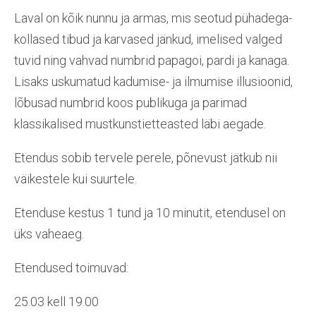
Laval on kõik nunnu ja armas, mis seotud pühadega-
kollased tibud ja karvased jänkud, imelised valged
tuvid ning vahvad numbrid papagoi, pardi ja kanaga.
Lisaks uskumatud kadumise- ja ilmumise illusioonid,
lõbusad numbrid koos publikuga ja parimad
klassikalised mustkunstietteasted läbi aegade.
Etendus sobib tervele perele, põnevust jätkub nii
väikestele kui suurtele.
Etenduse kestus 1 tund ja 10 minutit, etendusel on
üks vaheaeg.
Etendused toimuvad:
25.03 kell 19.00