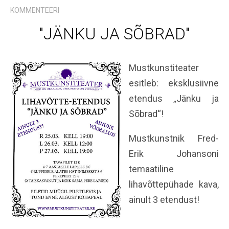
KOMMENTEERI
"JÄNKU JA SÕBRAD"
Mustkunstiteater
esitleb: eksklusiivne
etendus „Jänku ja
Sõbrad“!
Mustkunstnik Fred-
Erik Johansoni
temaatiline
lihavõttepühade kava,
ainult 3 etendust!