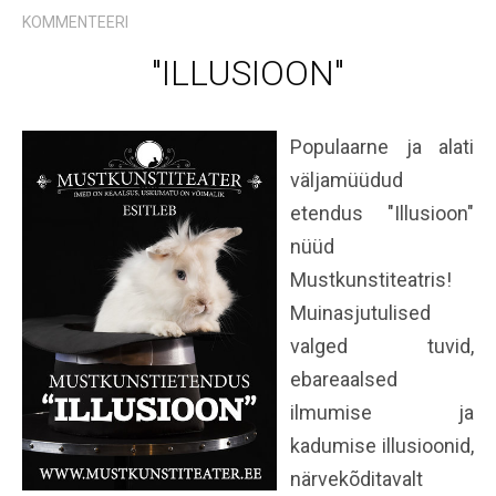
KOMMENTEERI
"ILLUSIOON"
Populaarne ja alati
väljamüüdud
etendus "Illusioon"
nüüd
Mustkunstiteatris!
Muinasjutulised
valged tuvid,
ebareaalsed
ilmumise ja
kadumise illusioonid,
närvekõditavalt