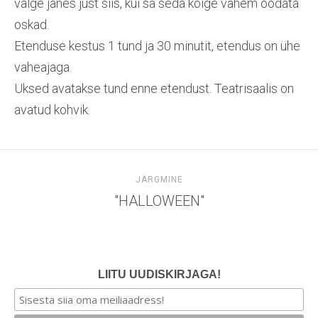
valge jänes just siis, kui sa seda kõige vähem oodata
oskad.
Etenduse kestus 1 tund ja 30 minutit, etendus on ühe
vaheajaga.
Uksed avatakse tund enne etendust. Teatrisaalis on
avatud kohvik.
JÄRGMINE
"HALLOWEEN"
LIITU UUDISKIRJAGA!