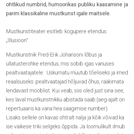
ohtlikud numbrid, humoorikas publiku kaasamine ja
parim klassikaline mustkunst igale maitsele.
Mustkunstiteater esitleb: kogupere etendus
„Illusioon“
Mustkunstnik Fred-Erik Johansoni lõbus ja
üllatusterohke etendus, mis sobib igas vanuses
pealtvaatajatele. Uskumatu muutub tõeliseks ja imed
reaalsuseks: pealtvaatajad hõljuvad õhus, rääkimata
lendavast mööblist. Kui veab, siis oled just sina see,
kes laval mustkunstnikku abistada saab (aeg-ajalt on
repertuaaris ka vana hea saagimise number).
Lisaks sellele on kavas ohtralt nalja ja kõik võivad ka
ise väikese triki selgeks õppida. Ja loomulikult ilmub