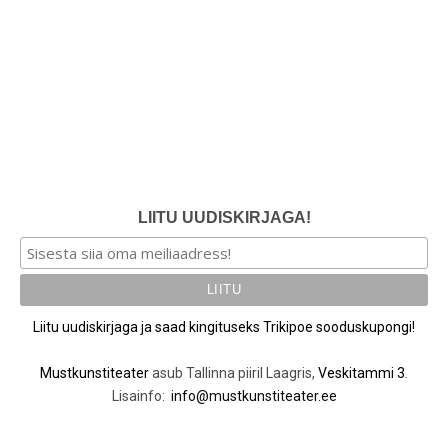
LIITU UUDISKIRJAGA!
Liitu uudiskirjaga ja saad kingituseks Trikipoe sooduskupongi!
Mustkunstiteater
asub Tallinna piiril Laagris,
Veskitammi 3
.
Lisainfo:
info@mustkunstiteater.ee