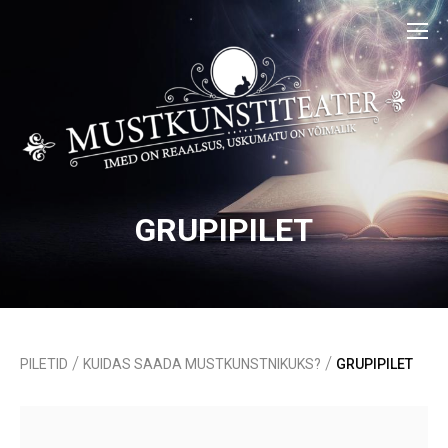
GRUPIPILET
/
/
PILETID
KUIDAS SAADA MUSTKUNSTNIKUKS?
GRUPIPILET